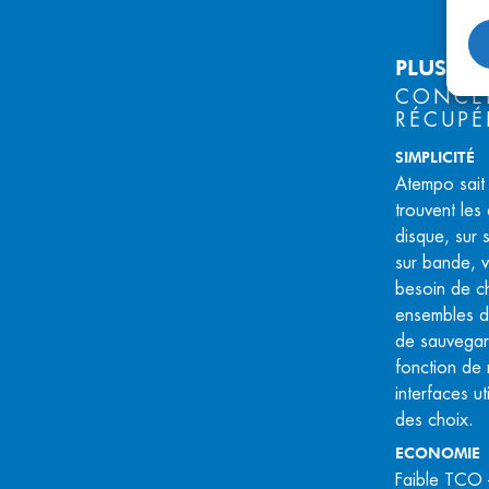
PLUS DE
CONCEN
RÉCUPÉ
SIMPLICITÉ
Atempo sait
trouvent les
disque, sur
sur bande, 
besoin de c
ensembles d
de sauvegard
fonction de 
interfaces u
des choix.
ECONOMIE
Faible TCO –