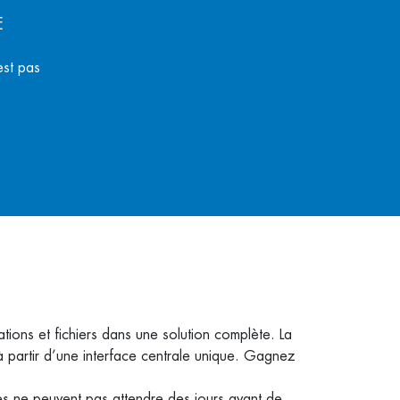
E
est pas
ions et fichiers dans une solution complète. La
 partir d’une interface centrale unique. Gagnez
es ne peuvent pas attendre des jours avant de