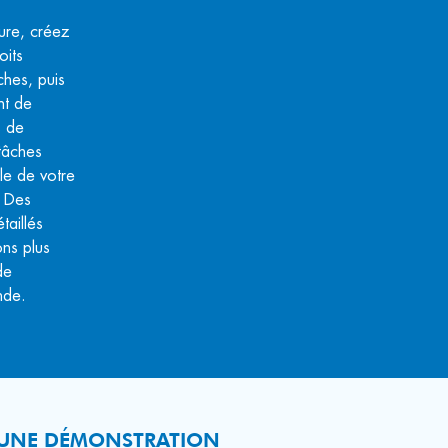
ture, créez
oits
ches, puis
nt de
s de
 tâches
le de votre
. Des
taillés
ons plus
de
nde.
UNE DÉMONSTRATION