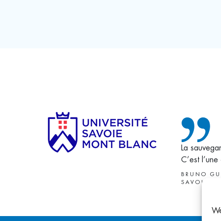
La sauvegar
C’est l’une
BRUNO GU
SAVOIE-M
We