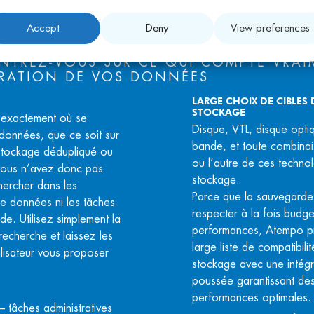
Accept
Deny
View preferences
 DÉTAILS - TINA (TIME NAVIGATOR)
TREZ-VOUS SUR CE QUI COMPTE VRAIM
RATION DE VOS DONNÉES
LARGE CHOIX DE CIBLES 
STOCKAGE
 exactement où se
Disque, VTL, disque opti
 données, que ce soit sur
bande, et toute combinai
 stockage dédupliqué ou
ou l’autre de ces techno
vous n’avez donc pas
stockage.
hercher dans les
Parce que la sauvegarde
e données ni les tâches
respecter à la fois budge
e. Utilisez simplement la
performances, Atempo p
recherche et laissez les
large liste de compatibili
tilisateur vous proposer
stockage avec une intégr
poussée garantissant de
performances optimales.
 tâches administratives