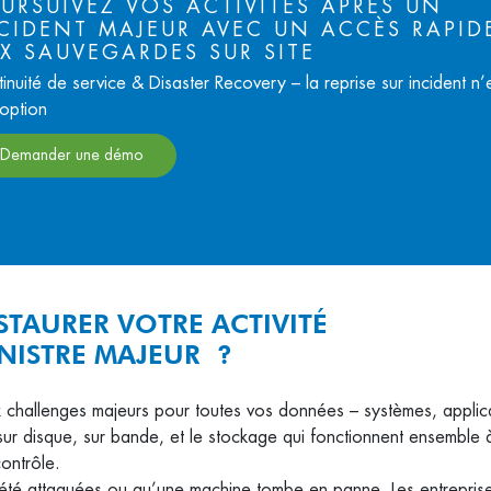
URSUIVEZ VOS ACTIVITÉS APRÈS UN
CIDENT MAJEUR AVEC UN ACCÈS RAPID
X SAUVEGARDES SUR SITE
inuité de service & Disaster Recovery – la reprise sur incident n’
option
Demander une démo
STAURER VOTRE ACTIVITÉ
INISTRE MAJEUR ?
 challenges majeurs pour toutes vos données – systèmes, applicat
ur disque, sur bande, et le stockage qui fonctionnent ensemble à
ontrôle.
t été attaquées ou qu’une machine tombe en panne. Les entrepris