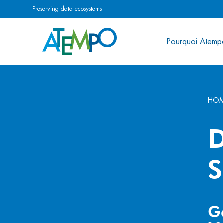
Preserving data ecosystems
Pourquoi Atemp
HO
D
S
G