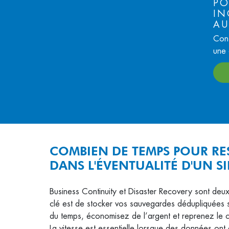
PO
IN
AU
Cont
une 
COMBIEN DE TEMPS POUR RE
DANS L'ÉVENTUALITÉ D'UN S
Business Continuity et Disaster Recovery sont deux
clé est de stocker vos sauvegardes dédupliquées s
du temps, économisez de l’argent et reprenez le c
La vitesse est essentielle lorsque des données on