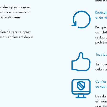
mettre e
on des applications et
endance croissante a
Réplicat
 être stockées
et de r
Récupér
 plan de reprise après
complet
te mais également depuis
restaura
problè
Tous le
Tant que
délais a
Ce n’es
de vos l
Des dan
est vra
données