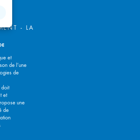
ENT - LA
DE
que et
son de l’une
logies de
 doit
t et
ropose une
té de
ation
s