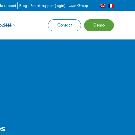
le support
Blog
Portail support (login)
User Group
ociété
Contact
Demo
es