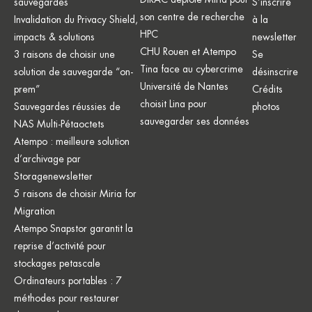
sauvegardes
S’inscrire
son centre de recherche
Invalidation du Privacy Shield,
à la
HPC
impacts & solutions
newsletter
CHU Rouen et Atempo
3 raisons de choisir une
Se
Tina face au cybercrime
solution de sauvegarde “on-
désinscrire
Université de Nantes
prem”
Crédits
choisit Lina pour
Sauvegardes réussies de
photos
sauvegarder ses données
NAS Multi-Pétaoctets
Atempo : meilleure solution
d’archivage par
Storagenewsletter
5 raisons de choisir Miria for
Migration
Atempo Snapstor garantit la
reprise d’activité pour
stockages petascale
Ordinateurs portables : 7
méthodes pour restaurer